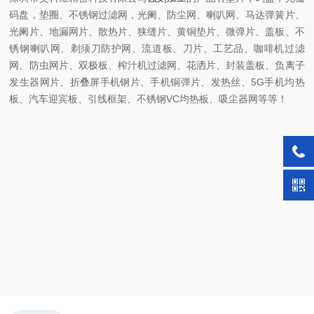
码盘，垫圈、不锈钢过滤网，光阑、防尘网、喇叭网、马达弹簧片、
光阑片、地漏网片、散热片、狭缝片、黄铜垫片、微弹片、盖板、不
锈钢喇叭网、剃须刀防护网、流道板、刀片、工艺品、咖啡机过滤
网、防虫网片、双极板、榨汁机过滤网、花洒片、封装盖板、负离子
发生器网片、折叠屏手机钢片、手机铜弹片、发热丝、5G手机均热
板、汽车迎宾板、引线框架、不锈钢VC均热板、吸尘器网等等！