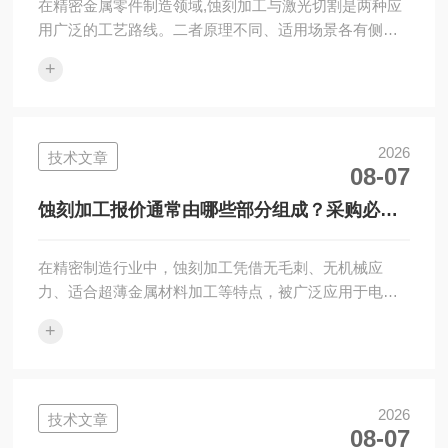
在精密金属零件制造领域,蚀刻加工与激光切割是两种应
用广泛的工艺路线。二者原理不同、适用场景各有侧重,
企业在选型时常常面临困惑。本文从加工原理、精度表
+
现、材料适应性···
2026
技术文章
08-07
蚀刻加工报价通常由哪些部分组成？采购必
看，了解成本构成避免沟通误差
在精密制造行业中，蚀刻加工凭借无毛刺、无机械应
力、适合超薄金属材料加工等特点，被广泛应用于电子
零件、光学元件、汽车零部件、半导体配件、精密垫片
+
等领域。对于采购人···
2026
技术文章
08-07