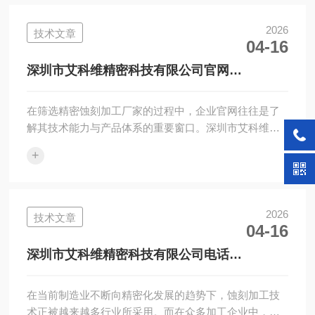
2026
技术文章
04-16
深圳市艾科维精密科技有限公司官网
https://www.ecowaycn.com/｜企业实力与产
品体系全面解析
在筛选精密蚀刻加工厂家的过程中，企业官网往往是了
解其技术能力与产品体系的重要窗口。深圳市艾科维精
密科技有限公司官网为：https://www.ecowaycn.com/，
+
通过官网可以系统···
2026
技术文章
04-16
深圳市艾科维精密科技有限公司电话
13826506453｜产品应用与联系指南
在当前制造业不断向精密化发展的趋势下，蚀刻加工技
术正被越来越多行业所采用。而在众多加工企业中，深