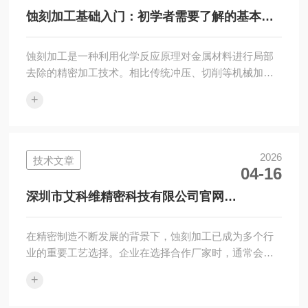
蚀刻加工基础入门：初学者需要了解的基本步
骤有哪些？
蚀刻加工是一种利用化学反应原理对金属材料进行局部
去除的精密加工技术。相比传统冲压、切削等机械加工
方式，蚀刻加工不需要模具直接冲压材料，能够加工出
+
复杂结构、微小孔···
2026
技术文章
04-16
深圳市艾科维精密科技有限公司官网
https://www.ecowaycn.com/｜多行业蚀刻产
品与加工能力说明
在精密制造不断发展的背景下，蚀刻加工已成为多个行
业的重要工艺选择。企业在选择合作厂家时，通常会通
过官网与实际沟通渠道进行综合评估。深圳市艾科维精
+
密科技有限公司官···