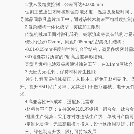
1.微米级精度控制，公差可达±0.005mm
蚀刻工艺通过闭环控制蚀刻液浓度、温度及反应时间，实现
导体晶圆载具垫片加工中，通过该技术将表面粗糙度控制在R
2.复杂结构一体化成型，突破加工限制
传统机械加工面对微孔阵列、蛇形流道等复杂结构时易
•最小孔径0.03mm、间距0.06mm的密集微孔结构；
•0.01-0.05mm深度的半蚀刻台阶结构，满足多级密封
•3D堆叠芯片所需的Z轴高度差异形结构。
某型号燃料电池双极板通过蚀刻工艺，在0.1mm厚钛合
3.无应力无毛刺，保持材料原生性能
蚀刻过程无需机械挤压，从根本上避免了材料硬化、应力
升、提升SMT贴片良率，尤其适用于医疗器械、电子元件
求。
4.高兼容性+低成本，适配多元需求
•材料兼容广泛：支持304/316L不锈钢、铜合金、
•批量生产优势：采用卷对卷连续生产线，单线日产能可达5
•定制化灵活：无需高额模具投入，设计修改周期短，打样
三、绿色制造升级，践行可持续发展