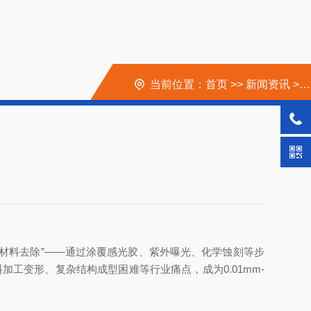
当前位置：
首页
>>
新闻资讯
>>
材料去除”——通过涂覆感光胶、紫外曝光、化学蚀刻等步
工变形、复杂结构成型困难等行业痛点，成为0.01mm-