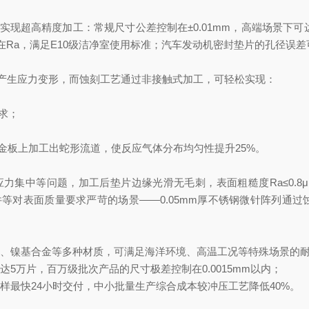
超高精度加工：常规尺寸公差控制在±0.01mm，高端场景下可达到
a，满足E10级洁净室使用标准；汽车发动机密封垫片的孔径误差可
产生应力变形，而蚀刻工艺通过非接触式加工，可轻松实现：
需求；
金板上加工出蛇形流道，使反应气体分布均匀性提升25%。
集中等问题，加工后垫片边缘光滑无毛刺，表面粗糙度Ra≤0.8
等对表面质量要求严苛的场景——0.05mm厚不锈钢微针阵列通过
钛合金、镍基合金等多种材质，可满足海洋环境、高温工况等特殊场景的
万片，百万级批次产品的尺寸极差控制在0.0015mm以内；
最快24小时交付，中小批量生产综合成本较冲压工艺降低40%。