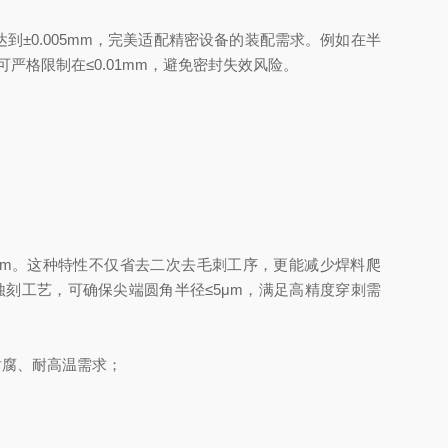
±0.005mm，完美适配精密设备的装配需求。例如在半
严格限制在≤0.01mm，避免密封失效风险。
μm。这种特性不仅省去二次去毛刺工序，更能减少焊料爬
蚀刻工艺，可确保尖端圆角半径≤5μm，满足高精度穿刺需
耐腐、耐高温需求；