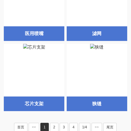
医用喷嘴
滤网
芯片支架
狭缝
首页
<<
1
2
3
4
1/4
>>
尾页