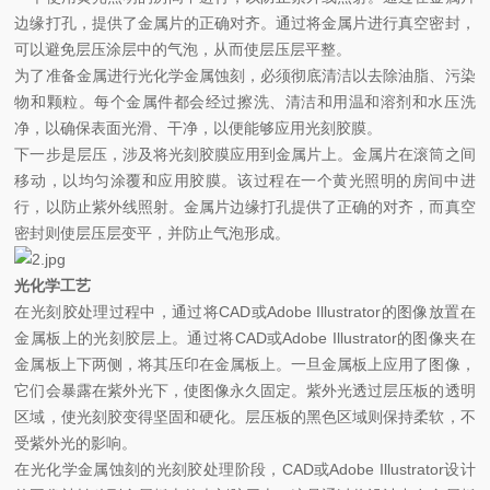
边缘打孔，提供了金属片的正确对齐。通过将金属片进行真空密封，
可以避免层压涂层中的气泡，从而使层压层平整。
为了准备金属进行光化学金属蚀刻，必须彻底清洁以去除油脂、污染
物和颗粒。每个金属件都会经过擦洗、清洁和用温和溶剂和水压洗
净，以确保表面光滑、干净，以便能够应用光刻胶膜。
下一步是层压，涉及将光刻胶膜应用到金属片上。金属片在滚筒之间
移动，以均匀涂覆和应用胶膜。该过程在一个黄光照明的房间中进
行，以防止紫外线照射。金属片边缘打孔提供了正确的对齐，而真空
密封则使层压层变平，并防止气泡形成。
光化学工艺
在光刻胶处理过程中，通过将CAD或Adobe Illustrator的图像放置在
金属板上的光刻胶层上。通过将CAD或Adobe Illustrator的图像夹在
金属板上下两侧，将其压印在金属板上。一旦金属板上应用了图像，
它们会暴露在紫外光下，使图像永久固定。紫外光透过层压板的透明
区域，使光刻胶变得坚固和硬化。层压板的黑色区域则保持柔软，不
受紫外光的影响。
在光化学金属蚀刻的光刻胶处理阶段，CAD或Adobe Illustrator设计