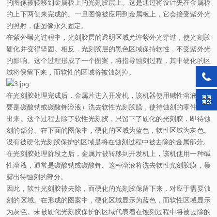
的图像被转移到金属板上的光刻胶层上。这是通过将设计夹在金属板
的上下两侧来完成的。一旦图像被应用到金属板上，它会接受紫外光
的照射，使图像永久固定。
在紫外曝光过程中，光刻胶层的透明区域允许紫外光穿过，使光刻胶
硬化并变得坚固。相反，光刻胶层的黑色区域保持软性，不受紫外光
的影响。这个过程形成了一个图案，将指导蚀刻过程，其中硬化的区
域将保留下来，而软性的区域将被蚀刻掉。
在光刻胶处理完成后，金属片进入开发机，该机器使用碱性溶液（主
要是碳酸钠或碳酸钾溶液）洗去软性光刻胶膜，使待蚀刻的零件暴露
出来。这个过程去除了软性光刻胶，只留下了硬化的光刻胶，即待蚀
刻的部分。在下面的图像中，硬化的区域为蓝色，软性区域为灰色。
没有被硬化光刻胶保护的区域是将在蚀刻过程中被去除的金属部分。
在光刻胶处理阶段之后，金属片被转移到开发机上，该机使用一种碱
性溶液，通常是碳酸钠或碳酸钾。这种溶液将洗去软性光刻胶膜，暴
露出待蚀刻的部分。
因此，软性光刻胶被去除，而硬化的光刻胶保留下来，对应于需要蚀
刻的区域。在形成的图案中，硬化区域显示为蓝色，而软性区域显示
为灰色。未被硬化光刻胶保护的区域代表着在蚀刻过程中将被去除的