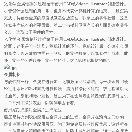
光化学金属蚀刻的过程始于使用CAD或Adobe Illustrator创建设计。
尽管设计是过程的第一步，但并不代表计算机计算的结束。一旦渲染
完成，将确定金属的厚度以及适合放置在一张板上的零件数量，这是
降低生产成本的必要因素。第二个与板材厚度有关的方面是确定零件
公差，这取决于零件的尺寸。
光化学金属蚀刻的过程始于使用CAD或Adobe Illustrator创建设计。
然而，这不是唯一涉及计算机计算的环节。完成设计后，会确定金属
的厚度，以及能够放置在一张板上的零件数量，以降低生产成本。此
外，零件的公差取决于零件的尺寸，这也影响到板材的厚度。
金属制备
与酸蚀刻一样，金属在进行加工之前必须彻底清洁。每一块金属都会
经过用水压和温和溶剂进行擦洗、清洁和净化的过程。该过程可以去
除油污、杂质和微小颗粒。这是为了在金属表面涂覆光刻胶膜时提供
一个平滑干净的表面，以确保牢固附着。
使用光刻胶膜对金属片进行层压
层压是将光刻胶膜应用在金属片上的过程。金属片在滚筒之间移动，
滚筒涂覆并均匀地应用层压。为了避免金属片的过度暴露，该过程在
一个使用黄光照明的房间中进行，以防止紫外线照射。通过在金属片